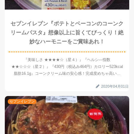
セブンイレブン『ポテトとベーコンのコーンク
リームパスタ』想像以上に旨くてびっくり！絶
妙なハーモニーをご賞味あれ！
『美味しさ ★★★★☆（星４）』『ヘルシ―指数
★★☆☆☆（星２）』『430円（税込み464円）カロリー523kcal
脂肪16.1g』コーンクリーム味の安心感！完成度めちゃ高い商
品！コーン、ベーコン、ジャガイモの絶妙ハーモニーをご賞味あ
2020年04月01日
れ！
セブンイレブン