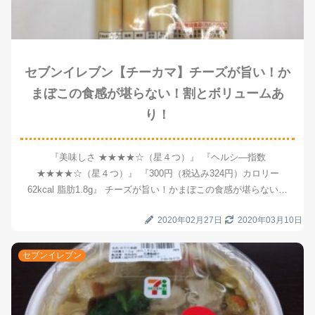
セブンイレブン【チーカマ】チーズが旨い！か
まぼこの食感が堪らない！割とボリュームあ
り！
『美味しさ ★★★★☆（星４つ）』 『ヘルシ―指数
★★★★☆（星４つ）』 『300円（税込み324円）カロリー
62kcal 脂肪1.8g』 チーズが旨い！かまぼこの食感が堪らない！
昔から変わらない安定の味！小腹空いた時にオススメ！
2020年02月27日
2020年03月10日
セブンイレブン