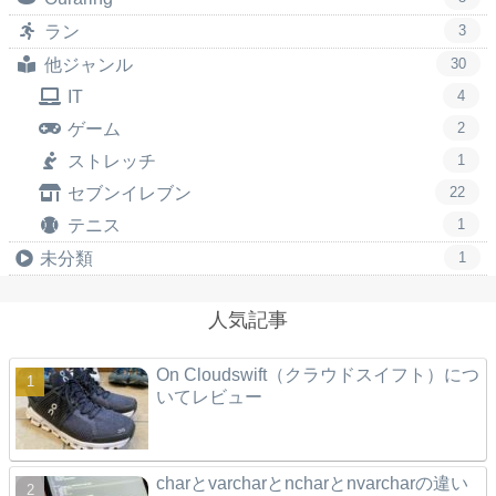
ラン
3
他ジャンル
30
IT
4
ゲーム
2
ストレッチ
1
セブンイレブン
22
テニス
1
未分類
1
人気記事
On Cloudswift（クラウドスイフト）につ
いてレビュー
charとvarcharとncharとnvarcharの違い